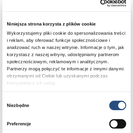
To co dla Ciebie najważniejsze
Niniejsza strona korzysta z plików cookie
Wykorzystujemy pliki cookie do spersonalizowania treści
i reklam, aby oferować funkcje społecznościowe i
analizować ruch w naszej witrynie. Informacje o tym, jak
korzystasz z naszej witryny, udostępniamy partnerom
społecznościowym, reklamowym i analitycznym.
Partnerzy mogą połączyć te informacje z innymi danymi
otrzymanymi od Ciebie lub uzyskanymi podczas
korzystania z ich usług.
Wybór
Poznaj Volvo bliżej – umów się na jazdę testową
Niezbędne
zgody
i poczuj różnicę. A jeśli już wiesz, czego szukasz,
odwiedź nasz konfigurator i stwórz Volvo idealne dla
siebie.
Preferencje