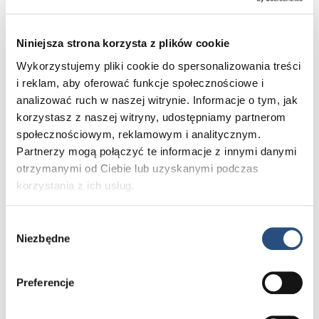
10:00 – 17:00 | Warsztaty i spotkania z ekspertami:
Zapraszamy na profesjonalne porady behawioralno-
Niniejsza strona korzysta z plików cookie
trenerskie. Tego dnia obowiązują również specjalne
warunki zakupu z korzyścią 20% na akcesoria oraz
Wykorzystujemy pliki cookie do spersonalizowania treści
kolekcję lifestyle zakupione lub zamówione na miejscu.
i reklam, aby oferować funkcje społecznościowe i
analizować ruch w naszej witrynie. Informacje o tym, jak
26.08: Dom otwarty dla rowerzystów
korzystasz z naszej witryny, udostępniamy partnerom
10:00 – 17:00 | Serwis i przygotowanie do sezonu:
społecznościowym, reklamowym i analitycznym.
eksperckie porady dotyczące eksploatacji oraz
Partnerzy mogą połączyć te informacje z innymi danymi
przygotowania roweru na okres jesienno-zimowy,
otrzymanymi od Ciebie lub uzyskanymi podczas
a także prezentacja rynkowych nowości dla cyklistów.
korzystania z ich usług.
Dodatkowo w tym dniu przygotowaliśmy dla Państwa
specjalne warunki zakupu – korzyść 20% na bagażniki
Wybór
rowerowe zakupione lub zamówione na miejscu.
Niezbędne
zgody
Zapraszamy również na poznanie wakacyjnej
Preferencje
odsłony salonu w centrum miasta.