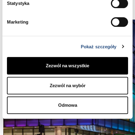
Statystyka
Wyjątkowe czwartki w Volvo Car Warszawa
Marketing
Pokaż szczegóły
Zezwól na wszystkie
Zezwól na wybór
Odmowa