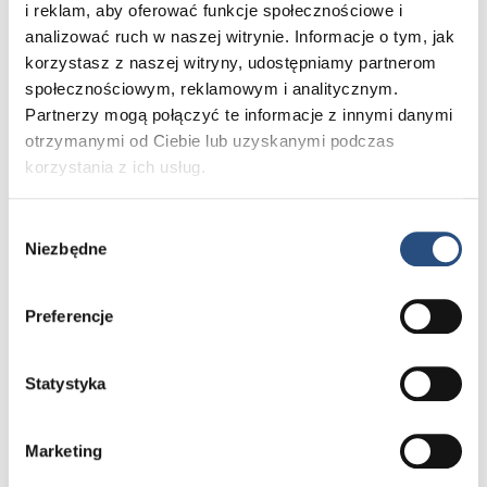
i reklam, aby oferować funkcje społecznościowe i
analizować ruch w naszej witrynie. Informacje o tym, jak
korzystasz z naszej witryny, udostępniamy partnerom
społecznościowym, reklamowym i analitycznym.
Bezpieczeństwo klasy premium
Partnerzy mogą połączyć te informacje z innymi danymi
otrzymanymi od Ciebie lub uzyskanymi podczas
W Volvo XC90 Black Edition poczujesz
spokój umysłu, jaki może dać tylko
korzystania z ich usług.
bezpieczeństwo najwyższej klasy. To nie
tylko obietnica, ale fundament, na którym
Wybór
zbudowano ten model. Zaawansowane
Niezbędne
systemy wsparcia kierowcy, takie jak
zgody
monitorowanie martwego pola, aktywny
asystent pasa ruchu czy system
Preferencje
zapobiegania kolizjom, wyznaczają nowe
standardy w motoryzacji i pracują
bezustannie, aby aktywnie chronić Ciebie
i Twoich bliskich
Statystyka
Marketing