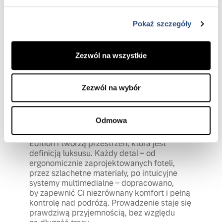
Pokaż szczegóły
Zezwól na wszystkie
Zezwól na wybór
Komfort i kontrola na każdej trasie
Odmowa
Innowacja i bezkompromisowa elegancja
spotykają się we wnętrzu Volvo XC90 Black
Edition i tworzą przestrzeń, która jest
definicją luksusu. Każdy detal – od
ergonomicznie zaprojektowanych foteli,
przez szlachetne materiały, po intuicyjne
systemy multimedialne – dopracowano,
by zapewnić Ci niezrównany komfort i pełną
kontrolę nad podróżą. Prowadzenie staje się
prawdziwą przyjemnością, bez względu