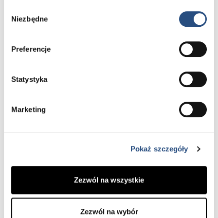
Wybór
Niezbędne
Dożywotnia gwarancja
zgody
Wymieniając części w Autoryzowanym
Preferencje
Serwisie Volvo, otrzymujesz dożywotnią
gwarancję na zamontowane elementy.
Statystyka
Marketing
Pokaż szczegóły
Profesjonalna opieka
Zezwól na wszystkie
Serwisowanie przez doskonale
przeszkolonych specjalistów Volvo, którzy
dbają o każdy detal.
Zezwól na wybór