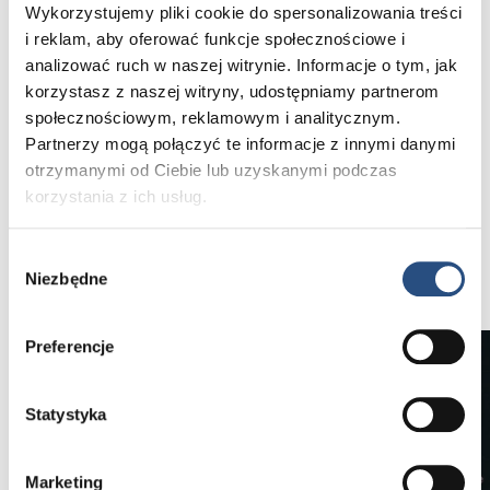
Wykorzystujemy pliki cookie do spersonalizowania treści
Zaawansowana technologia
i reklam, aby oferować funkcje społecznościowe i
Volvo EX90 wyposażyliśmy w intuicyjny system
analizować ruch w naszej witrynie. Informacje o tym, jak
infotainment oparty na Google z łącznością 5G,
korzystasz z naszej witryny, udostępniamy partnerom
audio Bose Premium, funkcję autonomicznej
społecznościowym, reklamowym i analitycznym.
jazdy oraz czterostrefową klimatyzację. Dzięki
Partnerzy mogą połączyć te informacje z innymi danymi
akumulatorowi o pojemności do 111 kWh
przejedziesz nawet 600 km na jednym
otrzymanymi od Ciebie lub uzyskanymi podczas
ładowaniu – bez emisji spalin.
korzystania z ich usług.
Wybór
Umów się z Doradcą
Niezbędne
zgody
Preferencje
Statystyka
Marketing