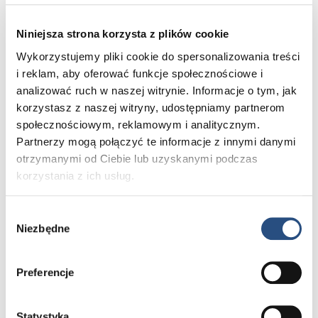
AdBlue to wodny roztwór mocznika
. Dolewa się go do
układu wydechowego w katalizatorze SCR. Zadaniem
Niniejsza strona korzysta z plików cookie
AdBlue jest rozkładanie szkodliwych cząstek tlenku
Wykorzystujemy pliki cookie do spersonalizowania treści
azotu na amoniak i dwutlenek węgla. Podzielone
i reklam, aby oferować funkcje społecznościowe i
substancje są następnie wydalane przez układ
analizować ruch w naszej witrynie. Informacje o tym, jak
wydechowy. W ten sposób rozłożone spaliny są mniej
korzystasz z naszej witryny, udostępniamy partnerom
szkodliwe dla środowiska.
społecznościowym, reklamowym i analitycznym.
Partnerzy mogą połączyć te informacje z innymi danymi
AdBlue to
bezbarwny
i
nieszkodliwy
płyn
, który wlewa
otrzymanymi od Ciebie lub uzyskanymi podczas
się do oddzielnego zbiornika. Zbiornik ten może
korzystania z ich usług.
znajdować się w bagażniku, pod maską samochodu lub
przy wlewie paliwa.
Wybór
W składzie AdBlue znajduje się mocznik i woda
Niezbędne
zgody
demineralizowana. Niezależnie od producenta skład
płynu AdBlue zawsze jest taki sam. Dlatego nie warto
Preferencje
kupować droższych wersji płynu wyłącznie ze względu
na markę.
Statystyka